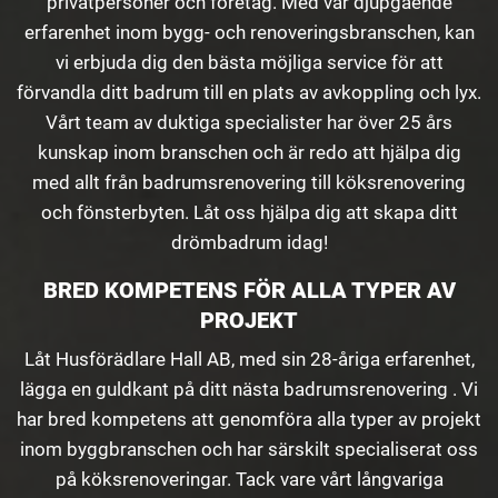
privatpersoner och företag. Med vår djupgående
erfarenhet inom bygg- och renoveringsbranschen, kan
vi erbjuda dig den bästa möjliga service för att
förvandla ditt badrum till en plats av avkoppling och lyx.
Vårt team av duktiga specialister har över 25 års
kunskap inom branschen och är redo att hjälpa dig
med allt från badrumsrenovering till köksrenovering
och fönsterbyten. Låt oss hjälpa dig att skapa ditt
drömbadrum idag!
BRED KOMPETENS FÖR ALLA TYPER AV
PROJEKT
Låt Husförädlare Hall AB, med sin 28-åriga erfarenhet,
lägga en guldkant på ditt nästa badrumsrenovering . Vi
har bred kompetens att genomföra alla typer av projekt
inom byggbranschen och har särskilt specialiserat oss
på köksrenoveringar. Tack vare vårt långvariga