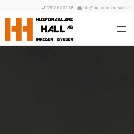
0702-62 02 35
info@husforadlarehall.se