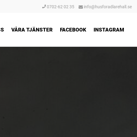
0702-62 02 35
info@husforadlarehall.se
SS
VÅRA TJÄNSTER
FACEBOOK
INSTAGRAM