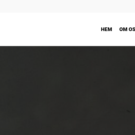
HEM
OM O