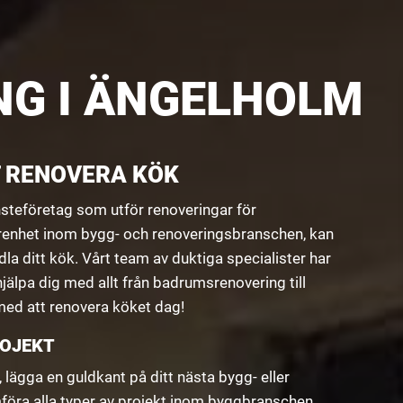
NG I ÄNGELHOLM
T RENOVERA KÖK
nsteföretag som utför renoveringar för
renhet inom bygg- och renoveringsbranschen, kan
dla ditt kök. Vårt team av duktiga specialister har
älpa dig med allt från badrumsrenovering till
med att renovera köket dag!
ROJEKT
 lägga en guldkant på ditt nästa bygg- eller
föra alla typer av projekt inom byggbranschen