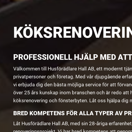
KÖKSRENOVERI
PROFESSIONELL HJÄLP MED AT
Välkommen till Husförädlare Hall AB, ett modernt tjä
privatpersoner och företag. Med vår djupgående erfa
vi erbjuda dig den bästa möjliga service för att förvan
över 25 års kunskap inom branschen och är redo att hj
köksrenovering och fönsterbyten. Låt oss hjälpa dig 
BRED KOMPETENS FÖR ALLA TYPER AV P
Låt Husförädlare Hall AB, med sin 28-åriga erfarenhet,
renoveringsprojekt. Vi har bred kompetens att genom