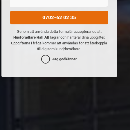
0702-62 02 35
Genom att använda detta formulär accepterar du att
Husförädlare Hall AB
lagrar och hanterar dina uppgifter.
Uppgifterna i fråga kommer att användas för att återkoppla
till dig som kund/besökare.
Jag godkänner