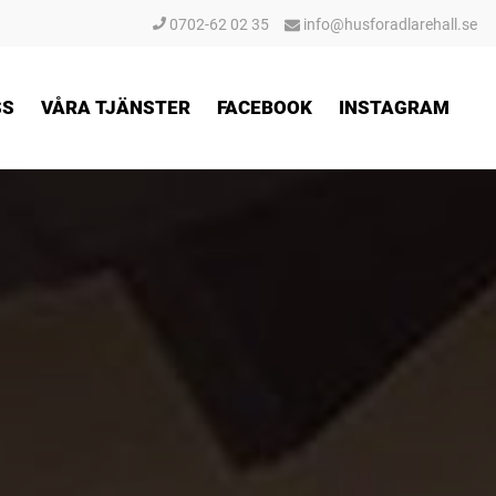
0702-62 02 35
info@husforadlarehall.se
SS
VÅRA TJÄNSTER
FACEBOOK
INSTAGRAM