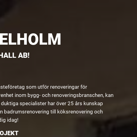
GELHOLM
ALL AB!
nsteföretag som utför renoveringar för
renhet inom bygg- och renoveringsbranschen, kan
v duktiga specialister har över 25 års kunskap
rån badrumsrenovering till köksrenovering och
dig idag!
ROJEKT