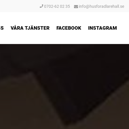
0702-62 02 35
info@husforadlarehall.se
SS
VÅRA TJÄNSTER
FACEBOOK
INSTAGRAM