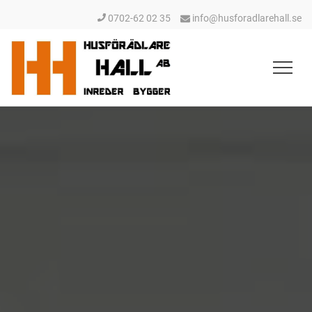
0702-62 02 35
info@husforadlarehall.se