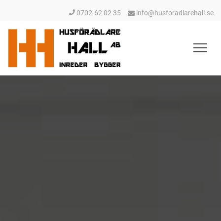
0702-62 02 35
info@husforadlarehall.se