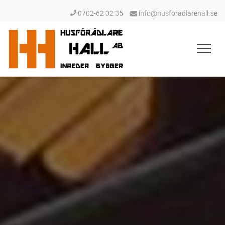
0702-62 02 35
info@husforadlarehall.se