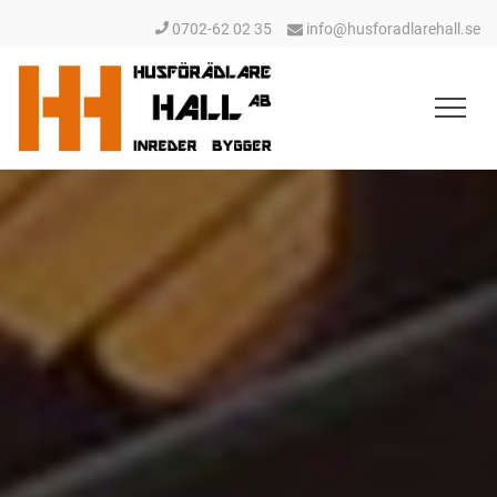
0702-62 02 35
info@husforadlarehall.se